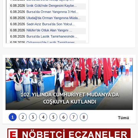
102. YILINDA CUMHURİYET MUDANYA'DA
COŞKUYLA KUTLANDI
1
2
3
4
5
6
7
8
Tümü