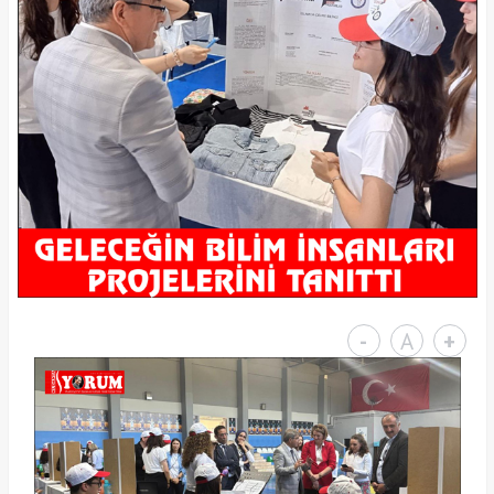
-
A
+