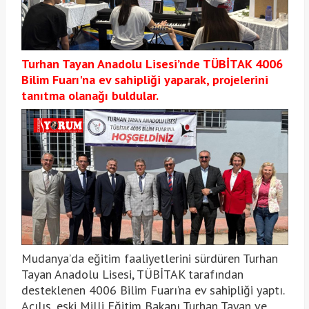
Turhan Tayan Anadolu Lisesi’nde TÜBİTAK 4006
Bilim Fuarı'na ev sahipliği yaparak, projelerini
tanıtma olanağı buldular.
Mudanya’da eğitim faaliyetlerini sürdüren Turhan
Tayan Anadolu Lisesi, TÜBİTAK tarafından
desteklenen 4006 Bilim Fuarı’na ev sahipliği yaptı.
Açılış, eski Milli Eğitim Bakanı Turhan Tayan ve