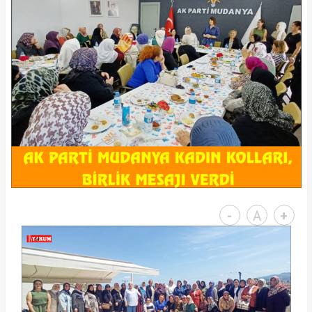
-
A
+