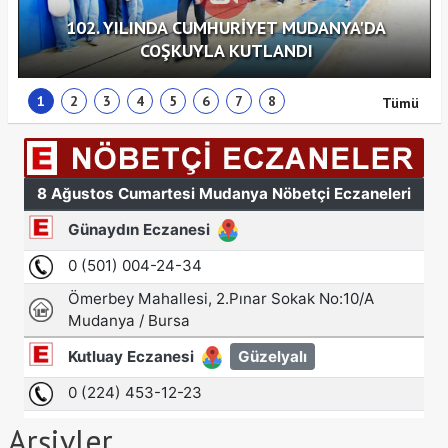
102. YILINDA CUMHURİYET MUDANYA'DA
COŞKUYLA KUTLANDI
1
2
3
4
5
6
7
8
Tümü
Arşivler