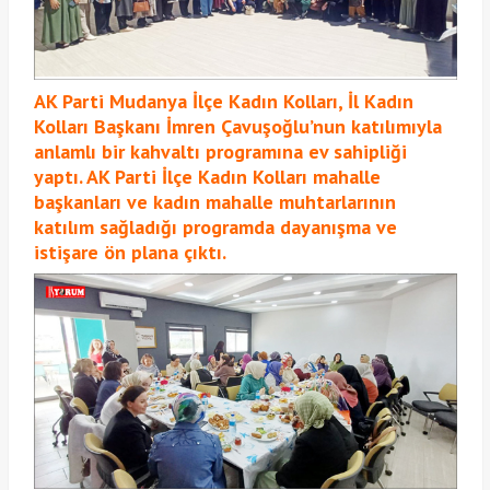
AK Parti Mudanya İlçe Kadın Kolları, İl Kadın
Kolları Başkanı İmren Çavuşoğlu’nun katılımıyla
anlamlı bir kahvaltı programına ev sahipliği
yaptı. AK Parti İlçe Kadın Kolları mahalle
başkanları ve kadın mahalle muhtarlarının
katılım sağladığı programda dayanışma ve
istişare ön plana çıktı.