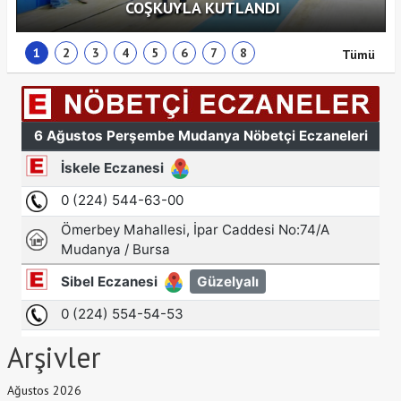
COŞKUYLA KUTLANDI
1
2
3
4
5
6
7
8
Tümü
Arşivler
Ağustos 2026