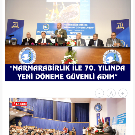
-
A
+