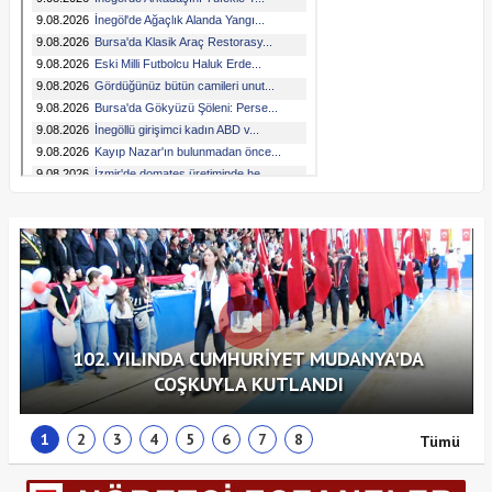
102. YILINDA CUMHURİYET MUDANYA'DA
COŞKUYLA KUTLANDI
1
2
3
4
5
6
7
8
Tümü