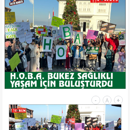
-
A
+