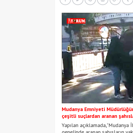
Mudanya Emniyeti Müdürlüğün
çeşitli suçlardan aranan şahısl
Yapılan açıklamada,"Mudanya İl
genelinde aranan şahısların ya