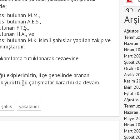
de;
zası bulunan M.M.,
Arş
sı bulunan A.E.S.,
lunan F.T.Ş.,
Ağustos
ulunan H.A., ve
Temmuz
ası bulunan M.K. isimli şahıslar yapılan takip ve
Haziran
mışlardır.
Nisan 2
Mart 20
makamlarca tutuklanarak cezaevine
Şubat 2
Ocak 20
 ekiplerimizin, ilçe genelinde aranan
Aralık 2
Kasım 2
k yürüttüğü çalışmalar kararlılıkla devam
Ekim 20
Eylül 2
Ağustos
şahıs
yakalandı
Temmuz
Haziran
Mayıs 2
Nisan 2
Mart 20
Şubat 2