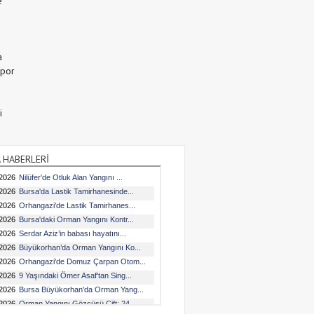
e
a
Spor
i
 HABERLERİ