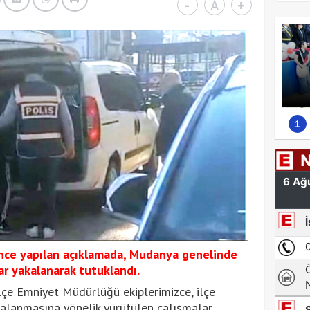
-
A
+
1
ce yapılan açıklamada, Mudanya genelinde
ar yakalanarak tutuklandı.
çe Emniyet Müdürlüğü ekiplerimizce, ilçe
kalanmasına yönelik yürütülen çalışmalar