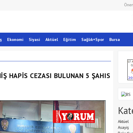
Önem
ş
Ekonomi
Siyasi
Aktüel
Eğitim
Sağlık+Spor
Bursa
İŞ HAPİS CEZASI BULUNAN 5 ŞAHIS
Kat
Aktüel
Asayiş