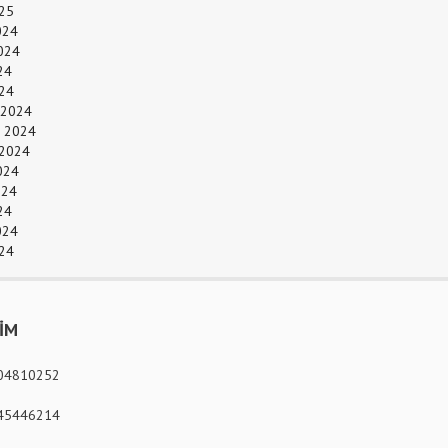
25
024
024
24
024
 2024
 2024
 2024
024
024
24
024
24
ŞİM
04810252
45446214