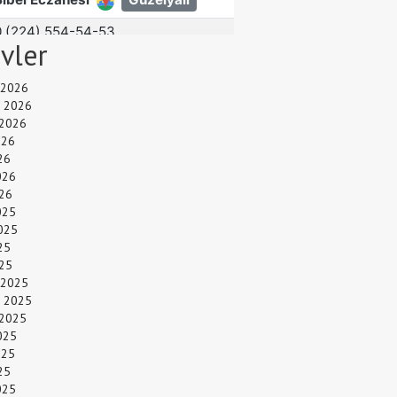
ivler
 2026
 2026
 2026
026
26
026
26
025
025
25
025
 2025
 2025
 2025
025
025
25
025