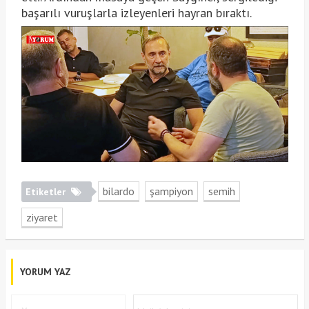
başarılı vuruşlarla izleyenleri hayran bıraktı.
bilardo
şampiyon
semih
Etiketler
ziyaret
YORUM YAZ