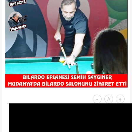
-
A
+