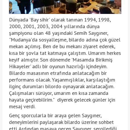
Dünyada 'Bay sihir' olarak tanınan 1994, 1998,
2000, 2001, 2003, 2004 yıllarında dünya
şampiyonu olan 48 yaşındaki Semih Saygıner,
"Mudanya'da sosyalleşme, bilardo adına çok güzel
mekan açılmış. Ben de bu mekanı ziyaret ederek,
kısa bir şovla tat katmaya çalıştım. Umarım herkes
keyif almıştır. Son dönemde 'Masamda Birikmiş
Hikayeler' adlı bir oyunun hazırlığı içindeyim.
Bilardo masasının etrafında anlatacağım bir
performans olacak. Yaşanmışlıklar, karşılaştığım
ilginç durumları bilordo oynayarak anlatacağım.
Çalışmaları sürüyor, umarım en kısa zamanda
hayata geçirebilirim." diyerek gelecek günler için
mesaj verdi.
Genç sporcularla bir araya gelen Saygıner,
deneyimlerini paylaşarak bilardo üzerine sohbet
etti. Ardından masaya geçen Saygıner, sergilediği