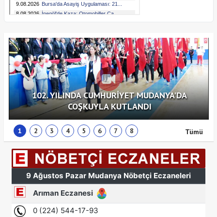
102. YILINDA CUMHURİYET MUDANYA'DA
COŞKUYLA KUTLANDI
1
2
3
4
5
6
7
8
Tümü