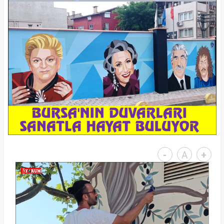
-
A
+