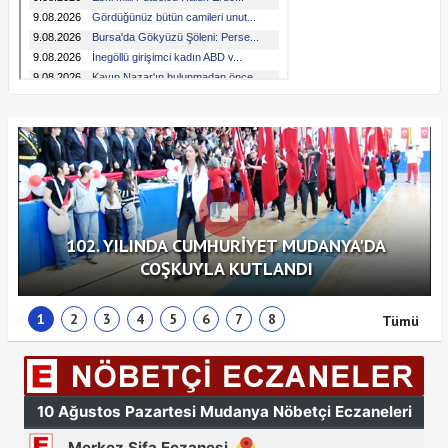
102. YILINDA CUMHURİYET MUDANYA'DA
COŞKUYLA KUTLANDI
1
2
3
4
5
6
7
8
Tümü