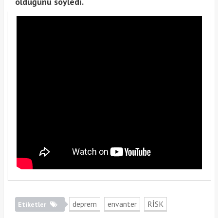
olduğunu söyledi.
deprem
envanter
RİSK
Etiketler