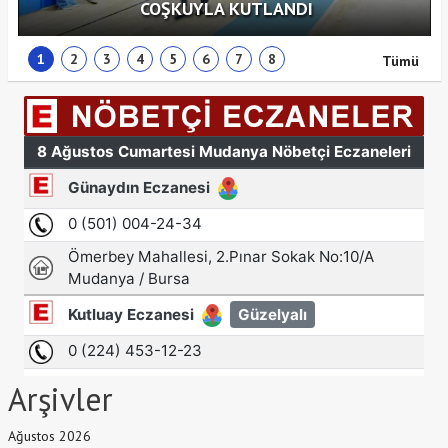
COŞKUYLA KUTLANDI
1
2
3
4
5
6
7
8
Tümü
Arşivler
Ağustos 2026